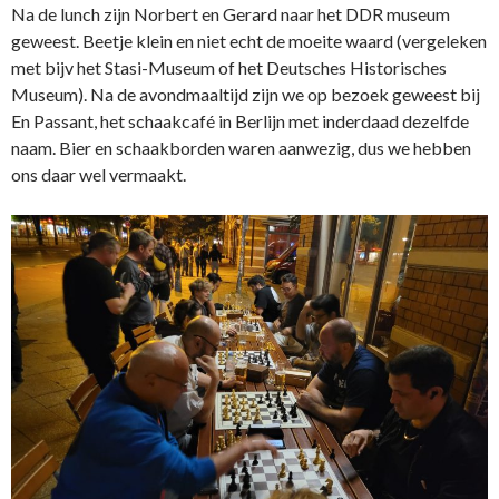
Na de lunch zijn Norbert en Gerard naar het DDR museum
geweest. Beetje klein en niet echt de moeite waard (vergeleken
met bijv het Stasi-Museum of het Deutsches Historisches
Museum). Na de avondmaaltijd zijn we op bezoek geweest bij
En Passant, het schaakcafé in Berlijn met inderdaad dezelfde
naam. Bier en schaakborden waren aanwezig, dus we hebben
ons daar wel vermaakt.