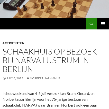
Search
Schaakhuis
SKIP
PRIMAR
TO
MENU
CONTENT
ACTIVITEITEN
SCHAAKHUIS OP BEZOEK
BIJ NARVA LUSTRUM IN
BERLIJN
JULY 6, 2025
NORBERT HARMANUS
In het weekend van 4-6 juli vertrokken Bram, Gerard, en
Norbert naar Berlijn voor het 75-jarige bestaan van
schaakclub NARVA (waar Bram en Norbert ook een paar