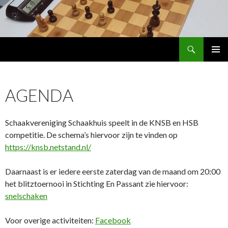
Search
Schaakhuis
SKIP
PRIMAR
TO
MENU
CONTENT
AGENDA
Schaakvereniging Schaakhuis speelt in de KNSB en HSB
competitie. De schema’s hiervoor zijn te vinden op
https://knsb.netstand.nl/
Daarnaast is er iedere eerste zaterdag van de maand om 20:00
het blitztoernooi in Stichting En Passant zie hiervoor:
snelschaken
Voor overige activiteiten:
Facebook