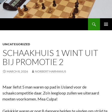
Search
Schaakhuis
SKIP
PRIMAR
TO
MENU
CONTENT
UNCATEGORIZED
SCHAAKHUIS 1 WINT UIT
BIJ PROMOTIE 2
MARCH 8, 2026
NORBERT HARMANUS
Maar liefst 5 man waren op pad in IJsland voor de
schaakcompetitie daar. Zo’n leegloop zullen we uiteraard
moeten voorkomen. Mea Culpa!
Gelukkig waren er nog 8 dappere helden te vinden om strijd te