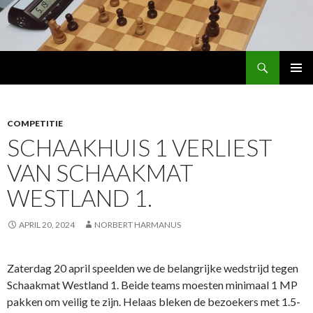
Search
Schaakhuis
SKIP
PRIMAR
TO
MENU
CONTENT
COMPETITIE
SCHAAKHUIS 1 VERLIEST
VAN SCHAAKMAT
WESTLAND 1.
APRIL 20, 2024
NORBERT HARMANUS
Zaterdag 20 april speelden we de belangrijke wedstrijd tegen
Schaakmat Westland 1. Beide teams moesten minimaal 1 MP
pakken om veilig te zijn. Helaas bleken de bezoekers met 1.5-