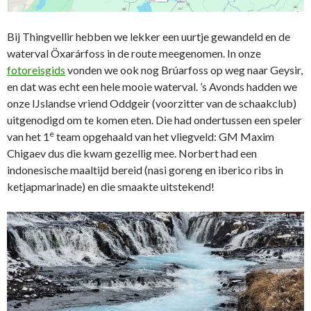
Bij Thingvellir hebben we lekker een uurtje gewandeld en de
waterval Öxarárfoss in de route meegenomen. In onze
fotoreisgids
vonden we ook nog Brúarfoss op weg naar Geysir,
en dat was echt een hele mooie waterval. ’s Avonds hadden we
onze IJslandse vriend Oddgeir (voorzitter van de schaakclub)
uitgenodigd om te komen eten. Die had ondertussen een speler
e
van het 1
team opgehaald van het vliegveld: GM Maxim
Chigaev dus die kwam gezellig mee. Norbert had een
indonesische maaltijd bereid (nasi goreng en iberico ribs in
ketjapmarinade) en die smaakte uitstekend!