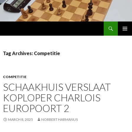
Search
Schaakhuis
SKIP
PRIMAR
TO
MENU
CONTENT
Tag Archives: Competitie
COMPETITIE
SCHAAKHUIS VERSLAAT
KOPLOPER CHARLOIS
EUROPOORT 2
MARCH 8, 2025
NORBERT HARMANUS