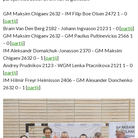
GM Maksim Chigaev 2632 – IM Filip Boe Olsen 2472 1 – 0
[
partij
]
Bram Van Den Berg 2182 – Johann Ingvason 2123 1 – 0 [
partij
]
GM Maksim Chigaev 2632 – GM Paulius Pultinevicius 2566 1
– 0 [
partij
]
IM Aleksandr Domalchuk-Jonasson 2370 – GM Maksim
Chigaev 2632 0 – 1 [
partij
]
Andrey Prudnikov 2123 – WGM Lenka Ptacnikova 2121 1 – 0
[
partij
]
IM Hilmir Freyr Heimisson 2406 – GM Alexander Donchenko
2632 0 – 1 [
partij
]