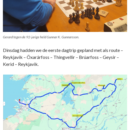
Gerard tegen de 92-jarige held Gunnar K. Gunnarsson.
Dinsdag hadden we de eerste dagtrip gepland met als route –
Reykjavik – Öxarárfoss – Thingvellir – Brúarfoss – Geysir –
Kerid – Reykjavik.