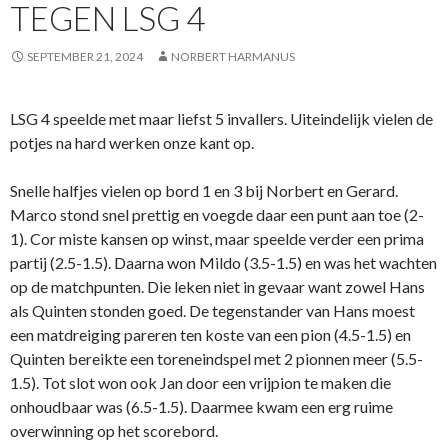
TEGEN LSG 4
SEPTEMBER 21, 2024
NORBERT HARMANUS
LSG 4 speelde met maar liefst 5 invallers. Uiteindelijk vielen de
potjes na hard werken onze kant op.
Snelle halfjes vielen op bord 1 en 3 bij Norbert en Gerard.
Marco stond snel prettig en voegde daar een punt aan toe (2-
1). Cor miste kansen op winst, maar speelde verder een prima
partij (2.5-1.5). Daarna won Mildo (3.5-1.5) en was het wachten
op de matchpunten. Die leken niet in gevaar want zowel Hans
als Quinten stonden goed. De tegenstander van Hans moest
een matdreiging pareren ten koste van een pion (4.5-1.5) en
Quinten bereikte een toreneindspel met 2 pionnen meer (5.5-
1.5). Tot slot won ook Jan door een vrijpion te maken die
onhoudbaar was (6.5-1.5). Daarmee kwam een erg ruime
overwinning op het scorebord.