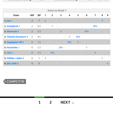
COMPETITIE
Posts
1
2
NEXT →
navigation