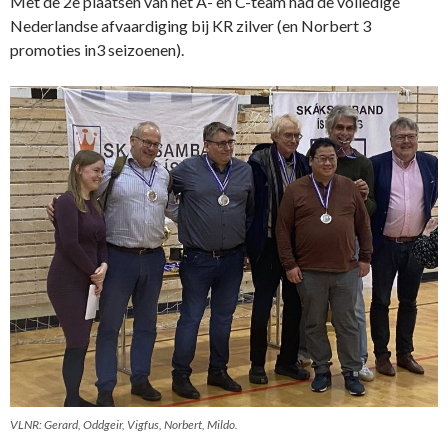
Met de 2e plaatsen van het A- en C-team had de volledige
Nederlandse afvaardiging bij KR zilver (en Norbert 3
promoties in3 seizoenen).
VLNR: Gerard, Oddgeir, Vigfus, Norbert, Mildo.