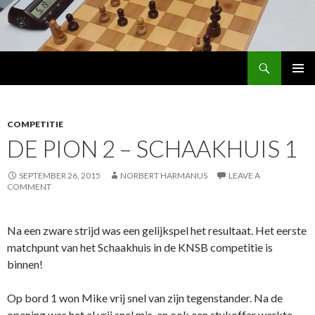
Search
Schaakhuis
SKIP
PRIMAR
TO
MENU
CONTENT
COMPETITIE
DE PION 2 – SCHAAKHUIS 1
SEPTEMBER 26, 2015
NORBERT HARMANUS
LEAVE A
COMMENT
Na een zware strijd was een gelijkspel het resultaat. Het eerste
matchpunt van het Schaakhuis in de KNSB competitie is
binnen!
Op bord 1 won Mike vrij snel van zijn tegenstander. Na de
opening was het al vrij snel mis, en ook een stukoffer werkte