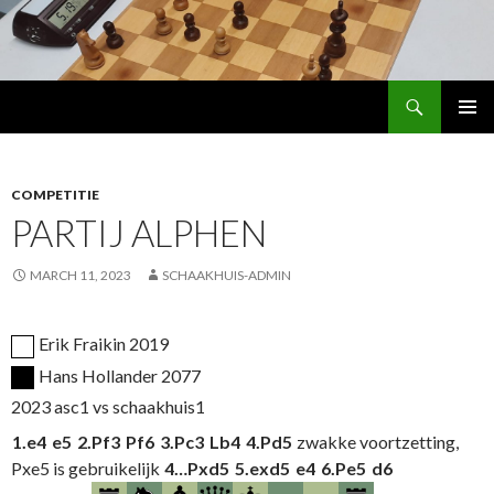
Search
Schaakhuis
SKIP
PRIMAR
TO
MENU
CONTENT
COMPETITIE
PARTIJ ALPHEN
MARCH 11, 2023
SCHAAKHUIS-ADMIN
Erik Fraikin 2019
Hans Hollander 2077
2023 asc1 vs schaakhuis1
1.
e4
e5
2.
Pf3
Pf6
3.
Pc3
Lb4
4.
Pd5
zwakke voortzetting,
Pxe5 is gebruikelijk
4…
Pxd5
5.
exd5
e4
6.
Pe5
d6