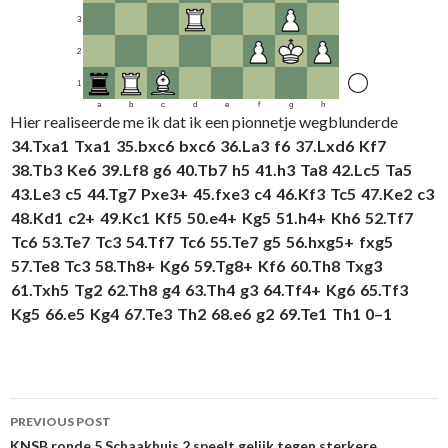
3
2
1
a
b
c
d
e
f
g
h
Hier realiseerde me ik dat ik een pionnetje wegblunderde
34.
Txa1
Txa1
35.
bxc6
bxc6
36.
La3
f6
37.
Lxd6
Kf7
38.
Tb3
Ke6
39.
Lf8
g6
40.
Tb7
h5
41.
h3
Ta8
42.
Lc5
Ta5
43.
Le3
c5
44.
Tg7
Pxe3+
45.
fxe3
c4
46.
Kf3
Tc5
47.
Ke2
c3
48.
Kd1
c2+
49.
Kc1
Kf5
50.
e4+
Kg5
51.
h4+
Kh6
52.
Tf7
Tc6
53.
Te7
Tc3
54.
Tf7
Tc6
55.
Te7
g5
56.
hxg5+
fxg5
57.
Te8
Tc3
58.
Th8+
Kg6
59.
Tg8+
Kf6
60.
Th8
Txg3
61.
Txh5
Tg2
62.
Th8
g4
63.
Th4
g3
64.
Tf4+
Kg6
65.
Tf3
Kg5
66.
e5
Kg4
67.
Te3
Th2
68.
e6
g2
69.
Te1
Th1
0–1
Post
PREVIOUS POST
KNSB ronde 5 Schaakhuis 2 speelt gelijk tegen sterkere