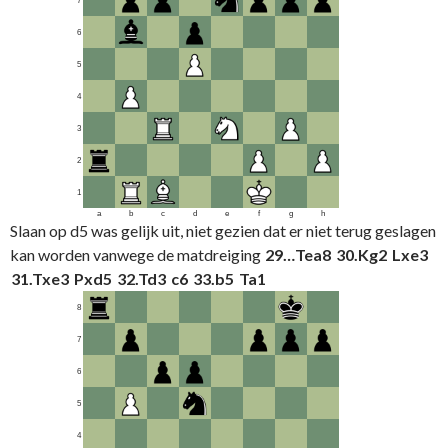
7
6
5
4
3
2
1
a
b
c
d
e
f
g
h
Slaan op d5 was gelijk uit, niet gezien dat er niet terug geslagen
kan worden vanwege de matdreiging
29…
Tea8
30.
Kg2
Lxe3
31.
Txe3
Pxd5
32.
Td3
c6
33.
b5
Ta1
8
7
6
5
4