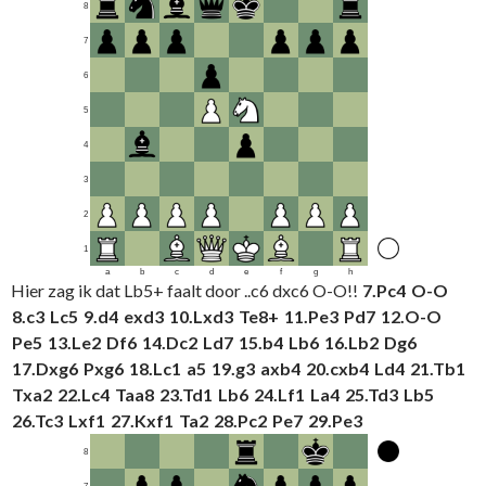
8
7
6
5
4
3
2
1
a
b
c
d
e
f
g
h
Hier zag ik dat Lb5+ faalt door ..c6 dxc6 O-O!!
7.
Pc4
O-O
8.
c3
Lc5
9.
d4
exd3
10.
Lxd3
Te8+
11.
Pe3
Pd7
12.
O-O
Pe5
13.
Le2
Df6
14.
Dc2
Ld7
15.
b4
Lb6
16.
Lb2
Dg6
17.
Dxg6
Pxg6
18.
Lc1
a5
19.
g3
axb4
20.
cxb4
Ld4
21.
Tb1
Txa2
22.
Lc4
Taa8
23.
Td1
Lb6
24.
Lf1
La4
25.
Td3
Lb5
26.
Tc3
Lxf1
27.
Kxf1
Ta2
28.
Pc2
Pe7
29.
Pe3
8