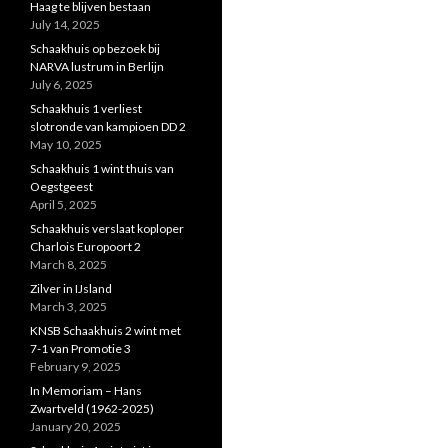
Haag te blijven bestaan
July 14, 2025
Schaakhuis op bezoek bij
NARVA lustrum in Berlijn
July 6, 2025
Schaakhuis 1 verliest
slotronde van kampioen DD 2
May 10, 2025
Schaakhuis 1 wint thuis van
Oegstgeest
April 5, 2025
Schaakhuis verslaat koploper
Charlois Europoort 2
March 8, 2025
Zilver in IJsland
March 3, 2025
KNSB Schaakhuis 2 wint met
7-1 van Promotie 3
February 9, 2025
In Memoriam – Hans
Zwartveld (1962-2025)
January 20, 2025