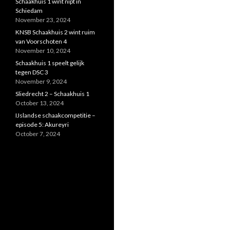
Schaakhuis 1 wint nipt in
Schiedam
November 23, 2024
KNSB Schaakhuis 2 wint ruim
van Voorschoten 4
November 10, 2024
Schaakhuis 1 speelt gelijk
tegen DSC 3
November 9, 2024
Sliedrecht 2 – Schaakhuis 1
October 13, 2024
IJslandse schaakcompetitie –
episode 5: Akureyri
October 7, 2024