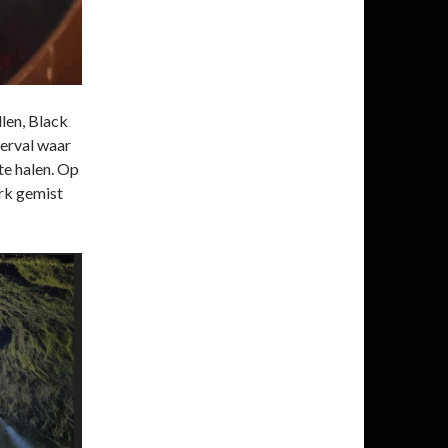
len, Black
erval waar
te halen. Op
erk gemist