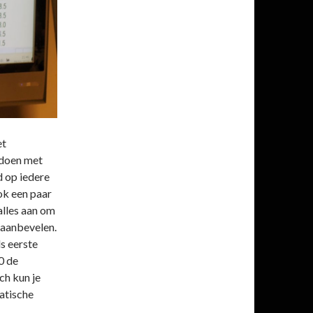
et
 doen met
d op iedere
ok een paar
alles aan om
 aanbevelen.
s eerste
0 de
ch kun je
atische