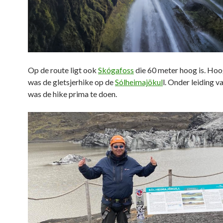
Op de route ligt ook
Skógafoss
die 60 meter hoog is. Ho
was de gletsjerhike op de
Sólheimajökul
l. Onder leiding v
was de hike prima te doen.