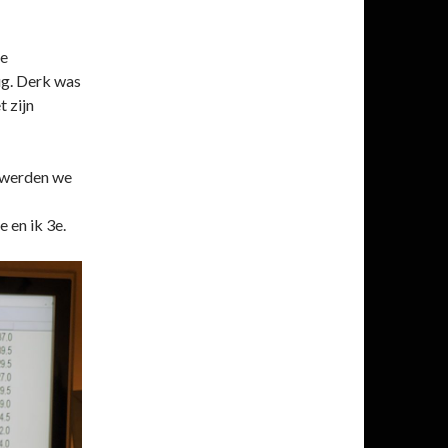
de
rug. Derk was
 zijn
g werden we
 en ik 3e.