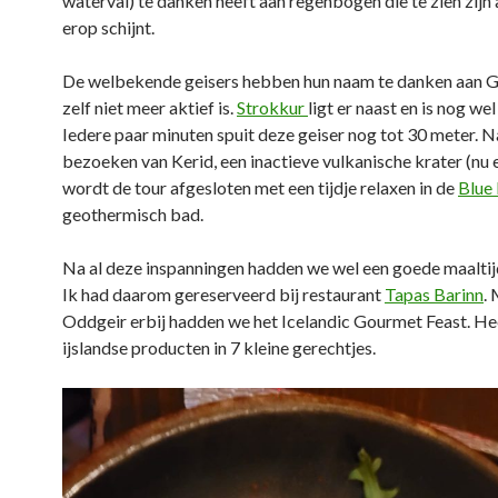
waterval) te danken heeft aan regenbogen die te zien zijn 
erop schijnt.
De welbekende geisers hebben hun naam te danken aan Ge
zelf niet meer aktief is.
Strokkur
ligt er naast en is nog wel
Iedere paar minuten spuit deze geiser nog tot 30 meter. N
bezoeken van Kerid, een inactieve vulkanische krater (nu
wordt de tour afgesloten met een tijdje relaxen in de
Blue
geothermisch bad.
Na al deze inspanningen hadden we wel een goede maaltij
Ik had daarom gereserveerd bij restaurant
Tapas Barinn
.
Oddgeir erbij hadden we het Icelandic Gourmet Feast. Hee
ijslandse producten in 7 kleine gerechtjes.