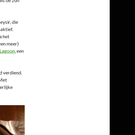
als de zon
ysir, die
 aktief.
a het
 een meer)
 Lagoon
, een
d verdiend.
 Met
rlijke