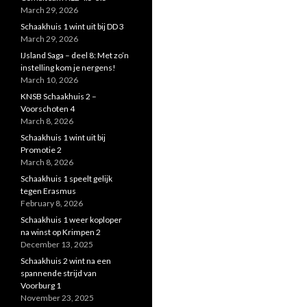
March 29, 2026
Schaakhuis 1 wint uit bij DD 3
March 29, 2026
IJsland Saga – deel 8: Met zo’n
instelling kom je nergens!
March 10, 2026
KNSB Schaakhuis 2 –
Voorschoten 4
March 8, 2026
Schaakhuis 1 wint uit bij
Promotie 2
March 8, 2026
Schaakhuis 1 speelt gelijk
tegen Erasmus
February 8, 2026
Schaakhuis 1 weer koploper
na winst op Krimpen 2
December 13, 2025
Schaakhuis 2 wint na een
spannende strijd van
Voorburg 1
November 23, 2025