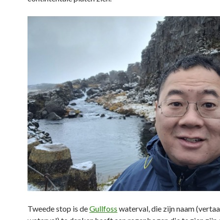
Tweede stop is de
Gullfoss
waterval, die zijn naam (verta