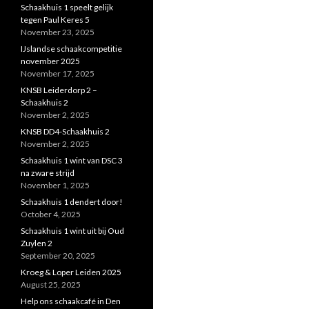
Schaakhuis 1 speelt gelijk
tegen Paul Keres 5
November 23, 2025
IJslandse schaakcompetitie
november 2025
November 17, 2025
KNSB Leiderdorp 2 –
Schaakhuis 2
November 2, 2025
KNSB DD4-Schaakhuis 2
November 2, 2025
Schaakhuis 1 wint van DSC 3
na zware strijd
November 1, 2025
Schaakhuis 1 dendert door!
October 4, 2025
Schaakhuis 1 wint uit bij Oud
Zuylen 2
September 20, 2025
Kroeg & Loper Leiden 2025
August 25, 2025
Help ons schaakcafé in Den